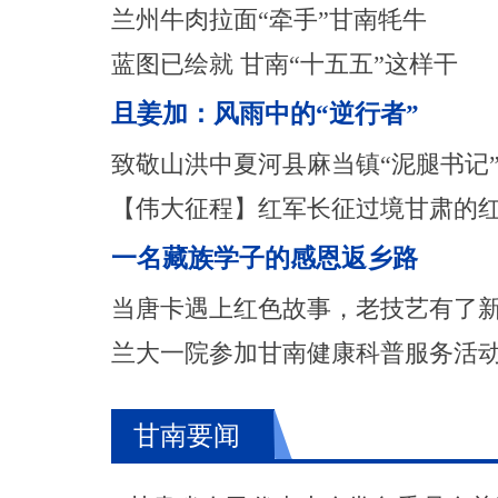
兰州牛肉拉面“牵手”甘南牦牛
蓝图已绘就 甘南“十五五”这样干
且姜加：风雨中的“逆行者”
致敬山洪中夏河县麻当镇“泥腿书记
【伟大征程】红军长征过境甘肃的
一名藏族学子的感恩返乡路
当唐卡遇上红色故事，老技艺有了
兰大一院参加甘南健康科普服务活
甘南要闻