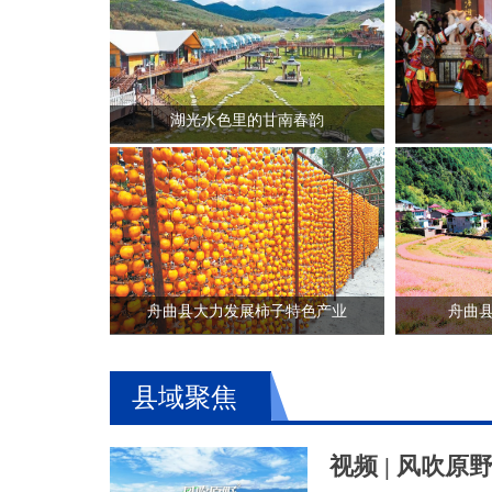
湖光水色里的甘南春韵
舟曲县大力发展柿子特色产业
舟曲
县域聚焦
致敬最可爱的人 |
高质量发展看甘肃——2026年上
视频 | 风吹