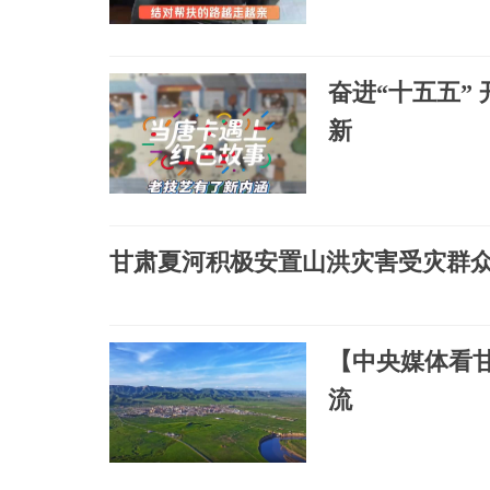
奋进“十五五”
新
甘肃夏河积极安置山洪灾害受灾群
【中央媒体看
流