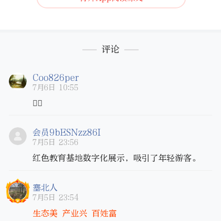
有优美的自然风光和独特的民俗活动，还有震
撼心灵的红色历史，孩子收获满满。”陕西游
评论
客王建国赞叹道。
腊子口战役纪念馆副馆长李玛说：“今年
Coo826per
是长征胜利90周年，欢迎广大游客走进迭部、
7月6日 10:55
走进腊子口，让伟大长征精神和红色基因代代
👍🏼
相传。”
会员9bESNzz86I
“没想到能靠红色旅游过上好日子。现在
7月5日 23:56
景区越来越红火，游客越来越多，我把自家房
红色教育基地数字化展示，吸引了年轻游客。
子改成民宿，平时能兼职讲解红色故事，在家
塞北人
门口就能稳定增收。”腊子口镇久里才村村民
7月5日 23:54
尕藏卓玛是红色旅游发展的直接受益者，依托
生态美 产业兴 百姓富