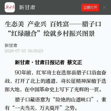
新甘肃
立即打开
生态美 产业兴 百姓富——腊子口
“红绿融合”绘就乡村振兴图景
新甘肃
2026-07-05 06:39:23
新甘肃·甘肃日报记者 蔡文正
90年前，红军将士在迭部县腊子口浴血奋
战，打开了北上的通道，将长征精神深植于迭
部大地，在中国革命史上写下了光辉的一页。
腊子口藏语意为“险绝的山道峡口”，素
有“一夫当关，万夫莫开”之势。